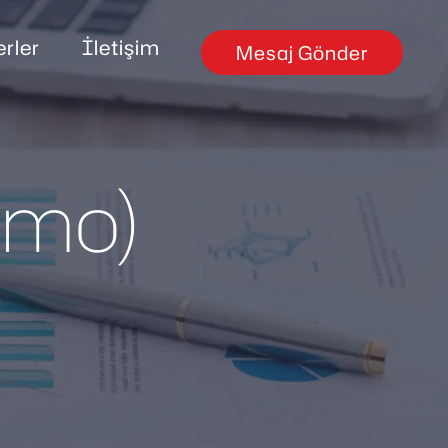
rler
İletişim
Mesaj Gönder
emo)