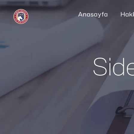
Anasayfa
Hak
Sid