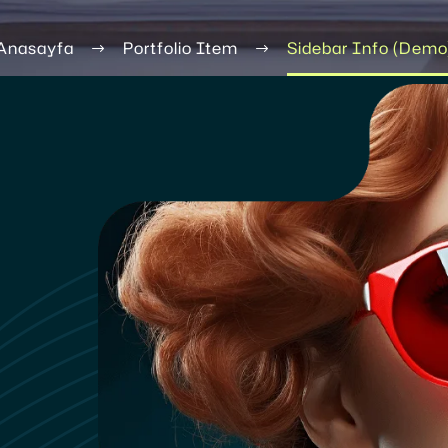
Anasayfa
Portfolio Item
Sidebar Info (Demo