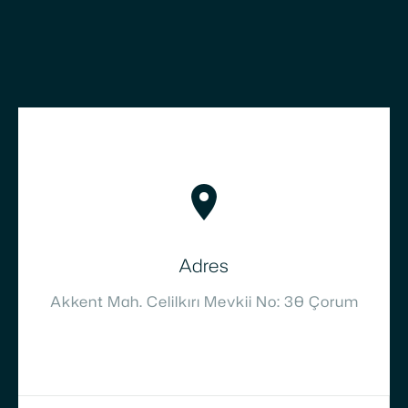
Adres
Akkent Mah. Celilkırı Mevkii No: 30 Çorum