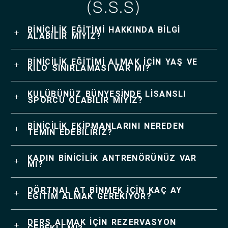
(S.S.S)
BİNİCİLİK EĞİTİMİ HAKKINDA BİLGİ
ALABİLİR MİYİZ?
BİNİCİLİK EĞİTİMİ ALMAK İÇİN YAŞ VE
KİLO SINIRLAMASI VAR MI?
KULÜBÜNÜZ BÜNYESİNDE LİSANSLI
SPORCU OLABİLİR MİYİZ?
BİNİCİLİK EKİPMANLARINI NEREDEN
TEMİN EDEBİLİRİZ?
KADIN BİNİCİLİK ANTRENÖRÜNÜZ VAR
MI?
DÖRTNAL AT BİNMEK İÇİN KAÇ AY
EĞİTİM ALMAK GEREKİYOR?
DERS ALMAK İÇİN REZERVASYON