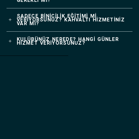
GEREKLİ Mİ?
SADECE BİNİCİLİK EĞİTİMİ Mİ
VERİYORSUNUZ? KAHVALTI HİZMETİNİZ
VAR MI?
KULÜBÜNÜZ NEREDE? HANGİ GÜNLER
HİZMET VERİYORSUNUZ?