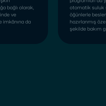
işkin
programları da y
ığa bağlı olarak,
otomatik suluk s
ğinde ve
öğünlerle beslen
e imkânına da
hazırlanmış özel
şekilde bakım g