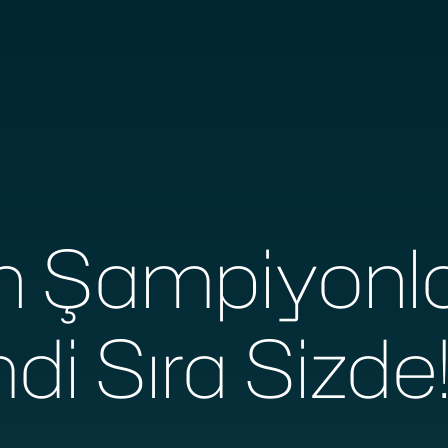
n Şampiyonla
di Sıra Sizde