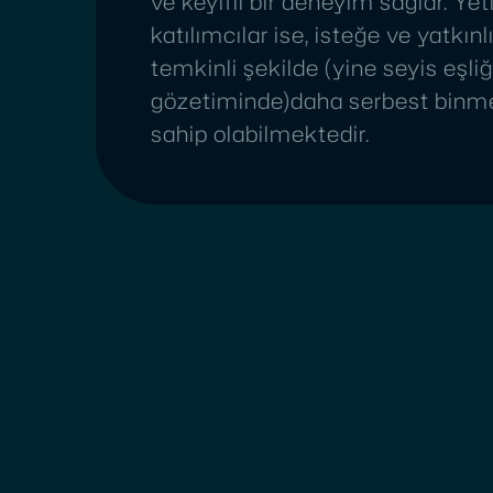
ve keyifli bir deneyim sağlar. Yet
katılımcılar ise, isteğe ve yatkınl
temkinli şekilde (yine seyis eşli
gözetiminde)daha serbest binm
sahip olabilmektedir.