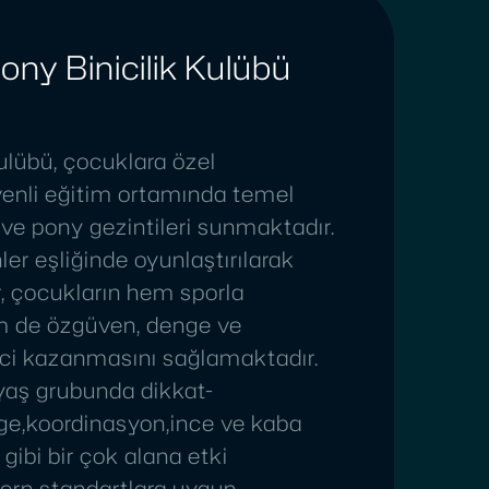
ony Binicilik Kulübü
ulübü, çocuklara özel
enli eğitim ortamında temel
ri ve pony gezintileri sunmaktadır.
r eşliğinde oyunlaştırılarak
r, çocukların hem sporla
m de özgüven, denge ve
nci kazanmasını sağlamaktadır.
 yaş grubunda dikkat-
e,koordinasyon,ince ve kaba
 gibi bir çok alana etki
ern standartlara uygun