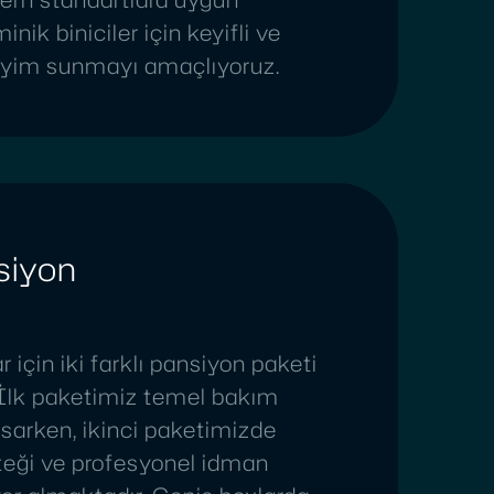
inik biniciler için keyifli ve
neyim sunmayı amaçlıyoruz.
siyon
 için iki farklı pansiyon paketi
İlk paketimiz temel bakım
psarken, ikinci paketimizde
steği ve profesyonel idman