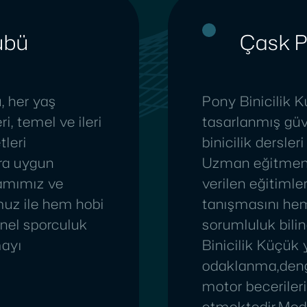
übü
Çask P
, her yaş
Pony Binicilik K
i, temel ve ileri
tasarlanmış güv
tleri
binicilik dersle
ra uygun
Uzman eğitmenle
tamımız ve
verilen eğitimle
uz ile hem hobi
tanışmasını he
onel sporculuk
sorumluluk bili
mayı
Binicilik Küçük
odaklanma,deng
motor becerileri
etmektedir.Mod