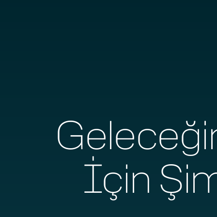
Geleceği
İçin Şim