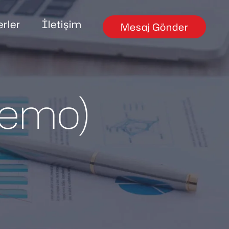
rler
İletişim
Mesaj Gönder
Demo)